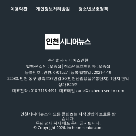
이용약관
개인정보처리방침
청소년보호정책
주식회사 시니어스인천
발행·편집인 : 오승섭│청소년보호책임자 : 오승섭
등록번호 : 인천, 아01527│등록·발행일 : 2021-4-19
22530. 인천 동구 방축로37번길 30(인천산업용품유통단지), 1단지 편익
상가 B25호
대표전화 : 010-7118-4491│대표메일 : one@incheon-senior.com
인천시니어뉴스의 모든 콘텐츠는 저작권법의 보호를 받
습니다.
무단 전재·복사·배포 등이 금지됩니다.
© Copyright 2026. incheon-senior.com