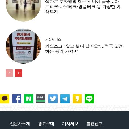
색다른 투자방법 찾는 시니어 급증…아
트테크·나무테크·명품테크 등 다양한 이
색투자
사회서비스
키오스크 “알고 보니 쉽네요”…적극 도전
하는 용기 가져야
신문사소개
광고구매
기사제보
불편신고