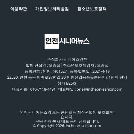
이용약관
개인정보처리방침
청소년보호정책
주식회사 시니어스인천
발행·편집인 : 오승섭│청소년보호책임자 : 오승섭
등록번호 : 인천, 아01527│등록·발행일 : 2021-4-19
22530. 인천 동구 방축로37번길 30(인천산업용품유통단지), 1단지 편익
상가 B25호
대표전화 : 010-7118-4491│대표메일 : one@incheon-senior.com
인천시니어뉴스의 모든 콘텐츠는 저작권법의 보호를 받
습니다.
무단 전재·복사·배포 등이 금지됩니다.
© Copyright 2026. incheon-senior.com