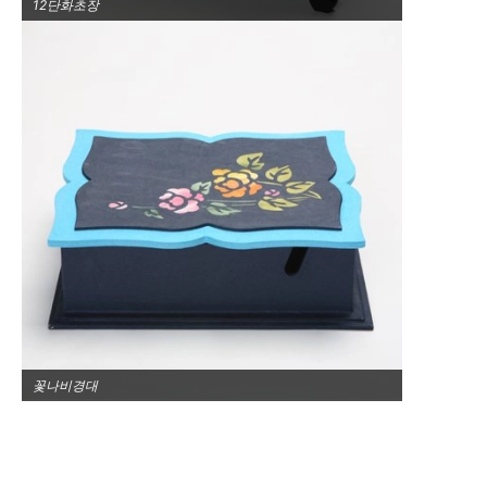
12단화초장
꽃나비경대