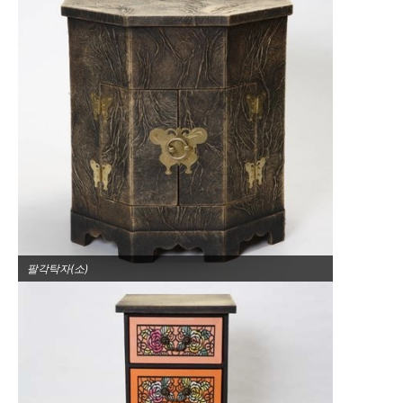
팔각탁자(소)