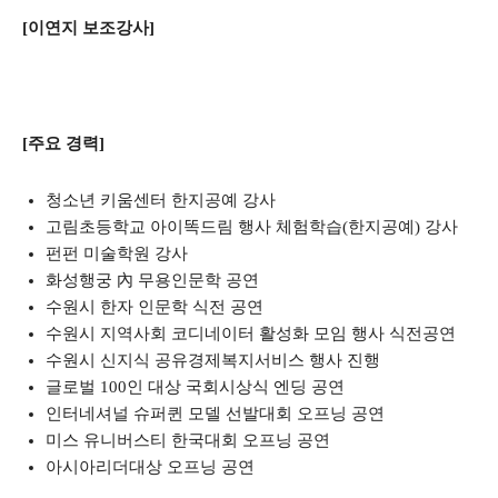
[이연지 보조강사]
[주요 경력]
청소년 키움센터 한지공예 강사
고림초등학교 아이똑드림 행사 체험학습(한지공예) 강사
펀펀 미술학원 강사
화성행궁 內 무용인문학 공연
수원시 한자 인문학 식전 공연
수원시 지역사회 코디네이터 활성화 모임 행사 식전공연
수원시 신지식 공유경제복지서비스 행사 진행
글로벌 100인 대상 국회시상식 엔딩 공연
인터네셔널 슈퍼퀸 모델 선발대회 오프닝 공연
미스 유니버스티 한국대회 오프닝 공연
아시아리더대상 오프닝 공연