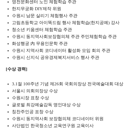
영천문화센터 노인 체험학습 주관
한지무궁화 DIY제작 위원
수원시 남문 살리기 체험행사 주관
고림초등학교 아이똑드림 행사 체험학습(한지공예) 강사
청소년 키움센터 체험학습 주관
수원시 동지역사회보장협의체 주관 주민체험학습 주관
화성행궁 內 무용인문학 주관
수원시 지역사회 코디네이터 활성화 모임 회의 주관
수원시 신지식 공유경제복지서비스 행사 주관
[수상 경력]
3.1절 100주년 기념 제26회 국회의장상 전국예술대회 대상
서울시 의회의장상 수상
수원시장 표창 수상
글로벌 최강예술감독 명인대상 수상
칭찬주인공 표창 수상
수원시 동지역사회 보장협의체 코디네이터 위원
사단법인 한국청소년 교육연구원 교육이사