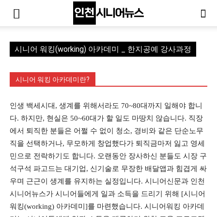
시니어 워킹(working) 아카데미 _ 한지공예 강사과정
시니어 워킹 아카데미란?
인생 백세시대, 생계를 위해서라도 70~80대까지 일해야 합니
다. 하지만, 현실은 50~60대가 할 일도 마땅치 않습니다. 직장
에서 퇴직한 분들은 어쩔 수 없이 청소, 경비와 같은 단순노무
직을 선택하거나, 무모하게 창업했다가 퇴직금마저 잃고 영세
민으로 전락하기도 합니다. 오랜동안 장사하신 분들도 시장 구
석구석 파고드는 대기업, 신기술로 무장한 배달앱과 힘겹게 싸
우며 근근이 생계를 유지하는 실정입니다. 시니어신문과 인천
시니어뉴스가 시니어들에게 일과 소득을 드리기 위해 [시니어
워킹(working) 아카데미]를 마련했습니다. 시니어워킹 아카데