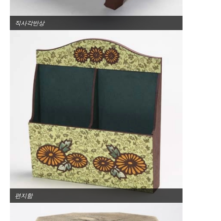
직사각반상
편지함