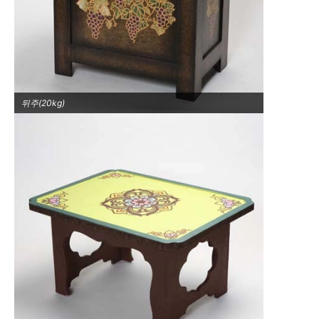
뒤주(20kg)