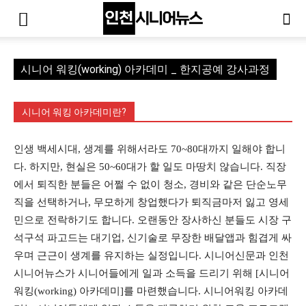
시니어 워킹(working) 아카데미 _ 한지공예 강사과정
시니어 워킹 아카데미란?
인생 백세시대, 생계를 위해서라도 70~80대까지 일해야 합니
다. 하지만, 현실은 50~60대가 할 일도 마땅치 않습니다. 직장
에서 퇴직한 분들은 어쩔 수 없이 청소, 경비와 같은 단순노무
직을 선택하거나, 무모하게 창업했다가 퇴직금마저 잃고 영세
민으로 전락하기도 합니다. 오랜동안 장사하신 분들도 시장 구
석구석 파고드는 대기업, 신기술로 무장한 배달앱과 힘겹게 싸
우며 근근이 생계를 유지하는 실정입니다. 시니어신문과 인천
시니어뉴스가 시니어들에게 일과 소득을 드리기 위해 [시니어
워킹(working) 아카데미]를 마련했습니다. 시니어워킹 아카데