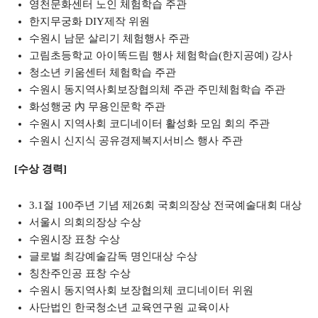
영천문화센터 노인 체험학습 주관
한지무궁화 DIY제작 위원
수원시 남문 살리기 체험행사 주관
고림초등학교 아이똑드림 행사 체험학습(한지공예) 강사
청소년 키움센터 체험학습 주관
수원시 동지역사회보장협의체 주관 주민체험학습 주관
화성행궁 內 무용인문학 주관
수원시 지역사회 코디네이터 활성화 모임 회의 주관
수원시 신지식 공유경제복지서비스 행사 주관
[수상 경력]
3.1절 100주년 기념 제26회 국회의장상 전국예술대회 대상
서울시 의회의장상 수상
수원시장 표창 수상
글로벌 최강예술감독 명인대상 수상
칭찬주인공 표창 수상
수원시 동지역사회 보장협의체 코디네이터 위원
사단법인 한국청소년 교육연구원 교육이사