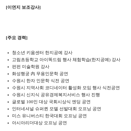
[이연지 보조강사]
[주요 경력]
청소년 키움센터 한지공예 강사
고림초등학교 아이똑드림 행사 체험학습(한지공예) 강사
펀펀 미술학원 강사
화성행궁 內 무용인문학 공연
수원시 한자 인문학 식전 공연
수원시 지역사회 코디네이터 활성화 모임 행사 식전공연
수원시 신지식 공유경제복지서비스 행사 진행
글로벌 100인 대상 국회시상식 엔딩 공연
인터네셔널 슈퍼퀸 모델 선발대회 오프닝 공연
미스 유니버스티 한국대회 오프닝 공연
아시아리더대상 오프닝 공연