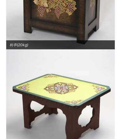
뒤주(20kg)