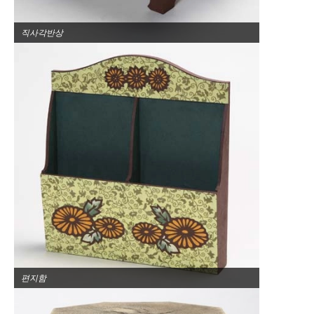
직사각반상
편지함