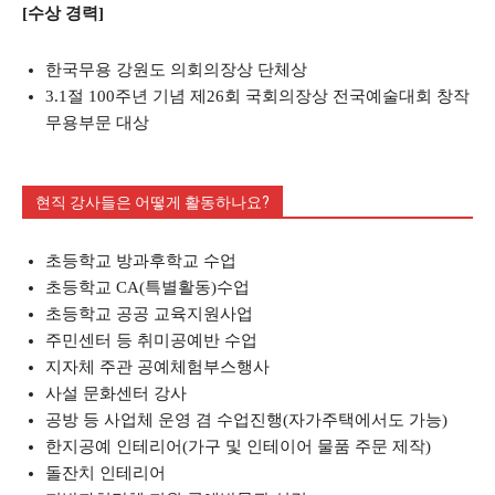
[수상 경력]
한국무용 강원도 의회의장상 단체상
3.1절 100주년 기념 제26회 국회의장상 전국예술대회 창작
무용부문 대상
현직 강사들은 어떻게 활동하나요?
초등학교 방과후학교 수업
초등학교 CA(특별활동)수업
초등학교 공공 교육지원사업
주민센터 등 취미공예반 수업
지자체 주관 공예체험부스행사
사설 문화센터 강사
공방 등 사업체 운영 겸 수업진행(자가주택에서도 가능)
한지공예 인테리어(가구 및 인테이어 물품 주문 제작)
돌잔치 인테리어