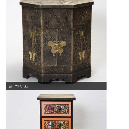
팔각탁자(소)