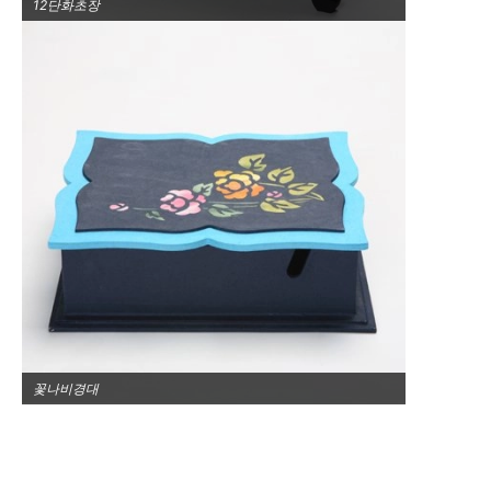
12단화초장
꽃나비경대