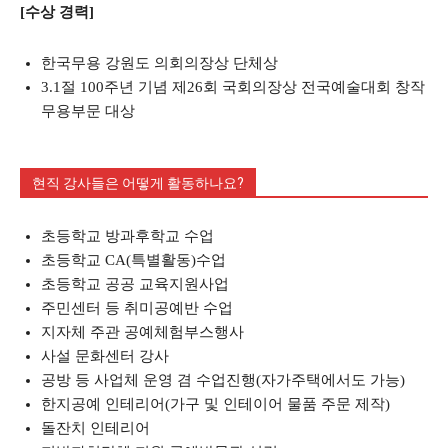
[수상 경력]
한국무용 강원도 의회의장상 단체상
3.1절 100주년 기념 제26회 국회의장상 전국예술대회 창작
무용부문 대상
현직 강사들은 어떻게 활동하나요?
초등학교 방과후학교 수업
초등학교 CA(특별활동)수업
초등학교 공공 교육지원사업
주민센터 등 취미공예반 수업
지자체 주관 공예체험부스행사
사설 문화센터 강사
공방 등 사업체 운영 겸 수업진행(자가주택에서도 가능)
한지공예 인테리어(가구 및 인테이어 물품 주문 제작)
돌잔치 인테리어