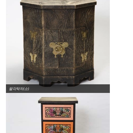
팔각탁자(소)