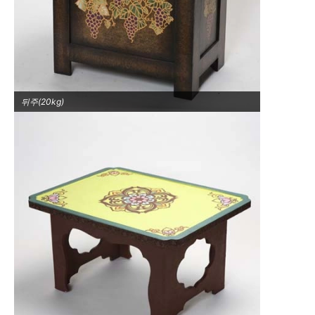
뒤주(20kg)