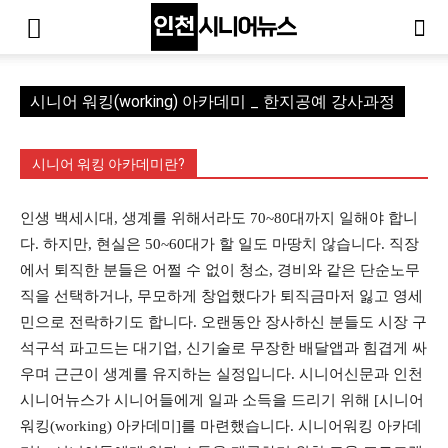
시니어 워킹(working) 아카데미 _ 한지공예 강사과정
시니어 워킹 아카데미란?
인생 백세시대, 생계를 위해서라도 70~80대까지 일해야 합니
다. 하지만, 현실은 50~60대가 할 일도 마땅치 않습니다. 직장
에서 퇴직한 분들은 어쩔 수 없이 청소, 경비와 같은 단순노무
직을 선택하거나, 무모하게 창업했다가 퇴직금마저 잃고 영세
민으로 전락하기도 합니다. 오랜동안 장사하신 분들도 시장 구
석구석 파고드는 대기업, 신기술로 무장한 배달앱과 힘겹게 싸
우며 근근이 생계를 유지하는 실정입니다. 시니어신문과 인천
시니어뉴스가 시니어들에게 일과 소득을 드리기 위해 [시니어
워킹(working) 아카데미]를 마련했습니다. 시니어워킹 아카데