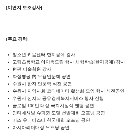
[이연지 보조강사]
[주요 경력]
청소년 키움센터 한지공예 강사
고림초등학교 아이똑드림 행사 체험학습(한지공예) 강사
펀펀 미술학원 강사
화성행궁 內 무용인문학 공연
수원시 한자 인문학 식전 공연
수원시 지역사회 코디네이터 활성화 모임 행사 식전공연
수원시 신지식 공유경제복지서비스 행사 진행
글로벌 100인 대상 국회시상식 엔딩 공연
인터네셔널 슈퍼퀸 모델 선발대회 오프닝 공연
미스 유니버스티 한국대회 오프닝 공연
아시아리더대상 오프닝 공연