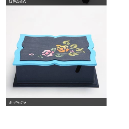
12단화초장
꽃나비경대