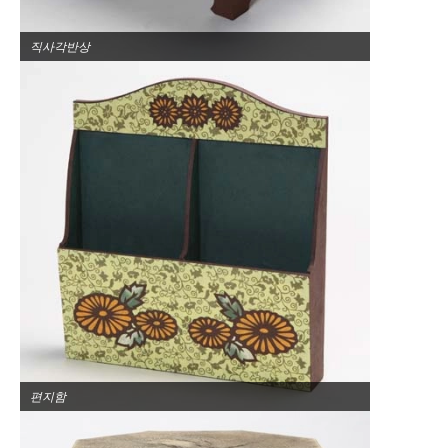
직사각반상
편지함