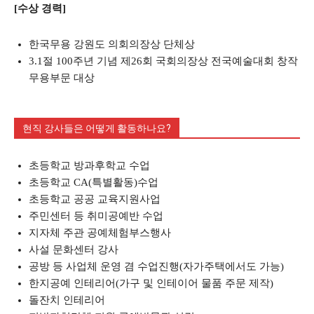
[수상 경력]
한국무용 강원도 의회의장상 단체상
3.1절 100주년 기념 제26회 국회의장상 전국예술대회 창작
무용부문 대상
현직 강사들은 어떻게 활동하나요?
초등학교 방과후학교 수업
초등학교 CA(특별활동)수업
초등학교 공공 교육지원사업
주민센터 등 취미공예반 수업
지자체 주관 공예체험부스행사
사설 문화센터 강사
공방 등 사업체 운영 겸 수업진행(자가주택에서도 가능)
한지공예 인테리어(가구 및 인테이어 물품 주문 제작)
돌잔치 인테리어