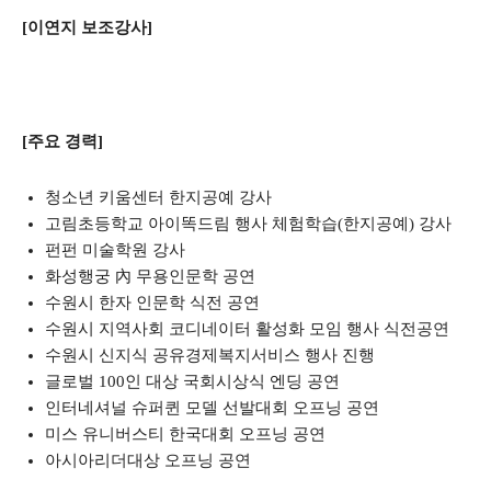
[이연지 보조강사]
[주요 경력]
청소년 키움센터 한지공예 강사
고림초등학교 아이똑드림 행사 체험학습(한지공예) 강사
펀펀 미술학원 강사
화성행궁 內 무용인문학 공연
수원시 한자 인문학 식전 공연
수원시 지역사회 코디네이터 활성화 모임 행사 식전공연
수원시 신지식 공유경제복지서비스 행사 진행
글로벌 100인 대상 국회시상식 엔딩 공연
인터네셔널 슈퍼퀸 모델 선발대회 오프닝 공연
미스 유니버스티 한국대회 오프닝 공연
아시아리더대상 오프닝 공연