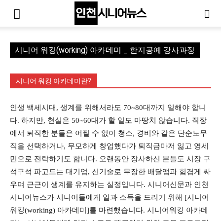
시니어 워킹(working) 아카데미 _ 한지공예 강사과정
시니어 워킹 아카데미란?
인생 백세시대, 생계를 위해서라도 70~80대까지 일해야 합니
다. 하지만, 현실은 50~60대가 할 일도 마땅치 않습니다. 직장
에서 퇴직한 분들은 어쩔 수 없이 청소, 경비와 같은 단순노무
직을 선택하거나, 무모하게 창업했다가 퇴직금마저 잃고 영세
민으로 전락하기도 합니다. 오랜동안 장사하신 분들도 시장 구
석구석 파고드는 대기업, 신기술로 무장한 배달앱과 힘겹게 싸
우며 근근이 생계를 유지하는 실정입니다. 시니어신문과 인천
시니어뉴스가 시니어들에게 일과 소득을 드리기 위해 [시니어
워킹(working) 아카데미]를 마련했습니다. 시니어워킹 아카데