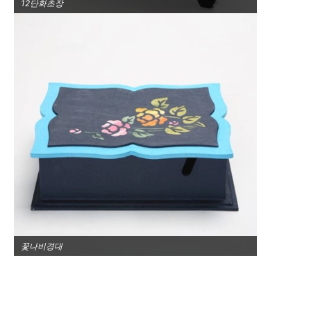
12단화초장
꽃나비경대