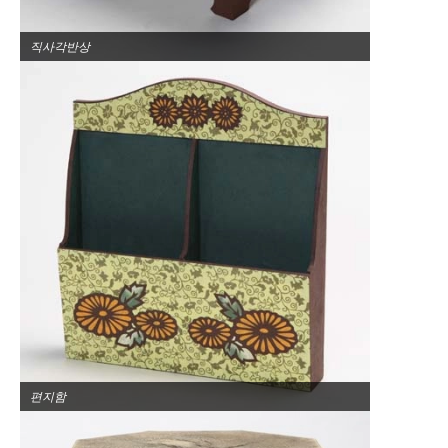
직사각반상
편지함