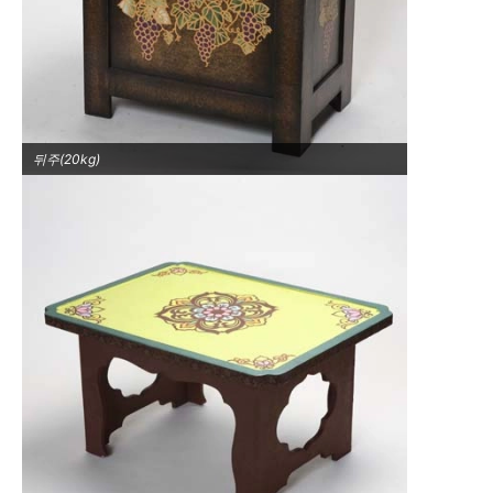
뒤주(20kg)