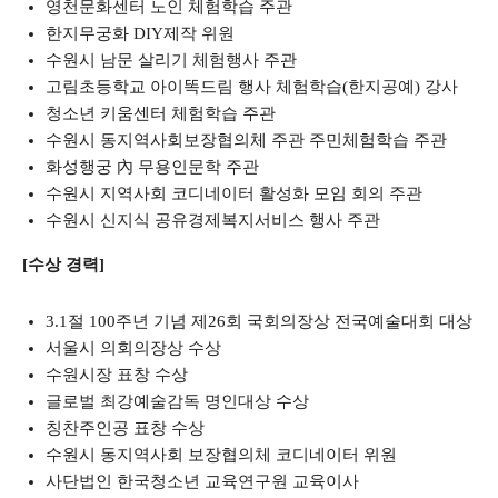
영천문화센터 노인 체험학습 주관
한지무궁화 DIY제작 위원
수원시 남문 살리기 체험행사 주관
고림초등학교 아이똑드림 행사 체험학습(한지공예) 강사
청소년 키움센터 체험학습 주관
수원시 동지역사회보장협의체 주관 주민체험학습 주관
화성행궁 內 무용인문학 주관
수원시 지역사회 코디네이터 활성화 모임 회의 주관
수원시 신지식 공유경제복지서비스 행사 주관
[수상 경력]
3.1절 100주년 기념 제26회 국회의장상 전국예술대회 대상
서울시 의회의장상 수상
수원시장 표창 수상
글로벌 최강예술감독 명인대상 수상
칭찬주인공 표창 수상
수원시 동지역사회 보장협의체 코디네이터 위원
사단법인 한국청소년 교육연구원 교육이사