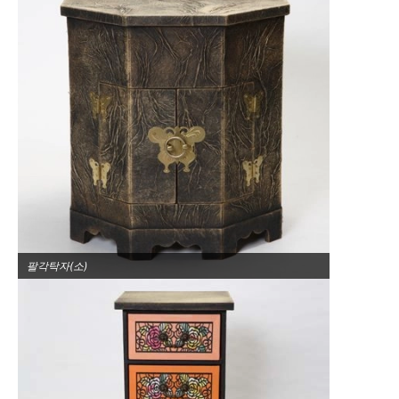
팔각탁자(소)