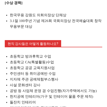
[수상 경력]
한국무용 강원도 의회의장상 단체상
3.1절 100주년 기념 제26회 국회의장상 전국예술대회 창작
무용부문 대상
현직 강사들은 어떻게 활동하나요?
초등학교 방과후학교 수업
초등학교 CA(특별활동)수업
초등학교 공공 교육지원사업
주민센터 등 취미공예반 수업
지자체 주관 공예체험부스행사
사설 문화센터 강사
공방 등 사업체 운영 겸 수업진행(자가주택에서도 가능)
한지공예 인테리어(가구 및 인테이어 물품 주문 제작)
돌잔치 인테리어