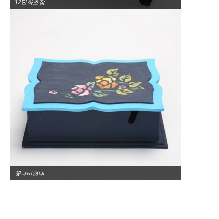
12단화초장
꽃나비경대