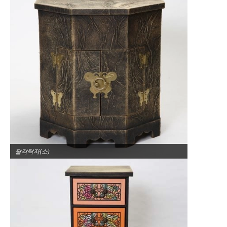
팔각탁자(소)