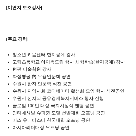
[이연지 보조강사]
[주요 경력]
청소년 키움센터 한지공예 강사
고림초등학교 아이똑드림 행사 체험학습(한지공예) 강사
펀펀 미술학원 강사
화성행궁 內 무용인문학 공연
수원시 한자 인문학 식전 공연
수원시 지역사회 코디네이터 활성화 모임 행사 식전공연
수원시 신지식 공유경제복지서비스 행사 진행
글로벌 100인 대상 국회시상식 엔딩 공연
인터네셔널 슈퍼퀸 모델 선발대회 오프닝 공연
미스 유니버스티 한국대회 오프닝 공연
아시아리더대상 오프닝 공연