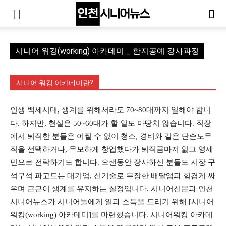
시니어 워킹(working) 아카데미 _ 한지공예 강사과정
시니어 워킹 아카데미란?
인생 백세시대, 생계를 위해서라도 70~80대까지 일해야 합니
다. 하지만, 현실은 50~60대가 할 일도 마땅치 않습니다. 직장
에서 퇴직한 분들은 어쩔 수 없이 청소, 경비와 같은 단순노무
직을 선택하거나, 무모하게 창업했다가 퇴직금마저 잃고 영세
민으로 전락하기도 합니다. 오랜동안 장사하신 분들도 시장 구
석구석 파고드는 대기업, 신기술로 무장한 배달앱과 힘겹게 싸
우며 근근이 생계를 유지하는 실정입니다. 시니어신문과 인천
시니어뉴스가 시니어들에게 일과 소득을 드리기 위해 [시니어
워킹(working) 아카데미]를 마련했습니다. 시니어워킹 아카데