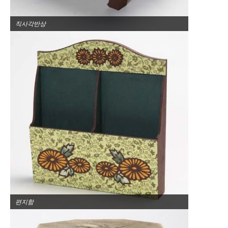
직사각반상
편지함