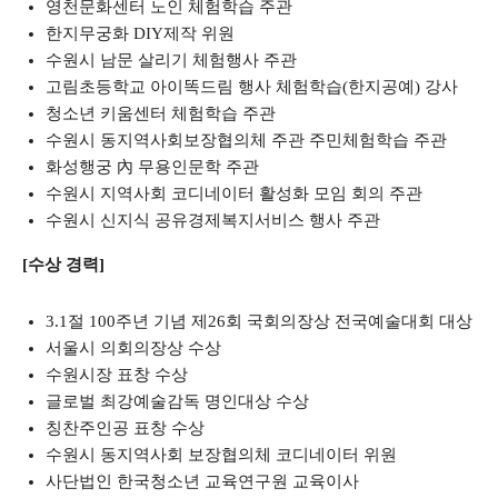
영천문화센터 노인 체험학습 주관
한지무궁화 DIY제작 위원
수원시 남문 살리기 체험행사 주관
고림초등학교 아이똑드림 행사 체험학습(한지공예) 강사
청소년 키움센터 체험학습 주관
수원시 동지역사회보장협의체 주관 주민체험학습 주관
화성행궁 內 무용인문학 주관
수원시 지역사회 코디네이터 활성화 모임 회의 주관
수원시 신지식 공유경제복지서비스 행사 주관
[수상 경력]
3.1절 100주년 기념 제26회 국회의장상 전국예술대회 대상
서울시 의회의장상 수상
수원시장 표창 수상
글로벌 최강예술감독 명인대상 수상
칭찬주인공 표창 수상
수원시 동지역사회 보장협의체 코디네이터 위원
사단법인 한국청소년 교육연구원 교육이사