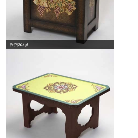
뒤주(20kg)