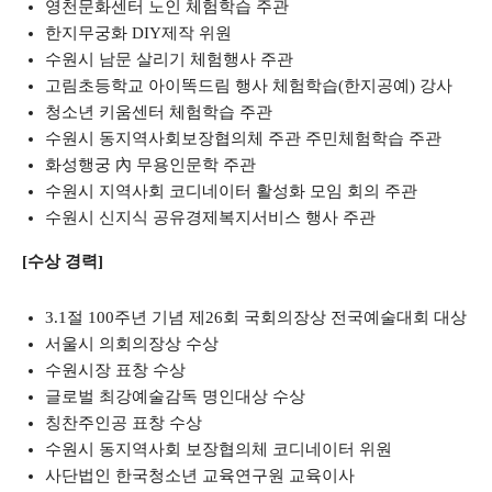
영천문화센터 노인 체험학습 주관
한지무궁화 DIY제작 위원
수원시 남문 살리기 체험행사 주관
고림초등학교 아이똑드림 행사 체험학습(한지공예) 강사
청소년 키움센터 체험학습 주관
수원시 동지역사회보장협의체 주관 주민체험학습 주관
화성행궁 內 무용인문학 주관
수원시 지역사회 코디네이터 활성화 모임 회의 주관
수원시 신지식 공유경제복지서비스 행사 주관
[수상 경력]
3.1절 100주년 기념 제26회 국회의장상 전국예술대회 대상
서울시 의회의장상 수상
수원시장 표창 수상
글로벌 최강예술감독 명인대상 수상
칭찬주인공 표창 수상
수원시 동지역사회 보장협의체 코디네이터 위원
사단법인 한국청소년 교육연구원 교육이사