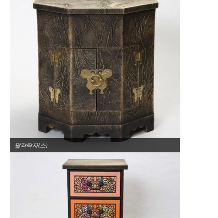
팔각탁자(소)