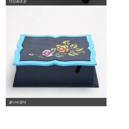
12단화초장
꽃나비경대