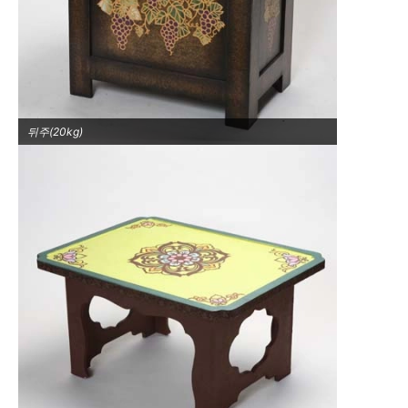
뒤주(20kg)