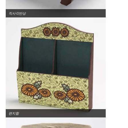
직사각반상
편지함