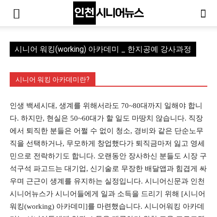
시니어 워킹(working) 아카데미 _ 한지공예 강사과정
시니어 워킹 아카데미란?
인생 백세시대, 생계를 위해서라도 70~80대까지 일해야 합니
다. 하지만, 현실은 50~60대가 할 일도 마땅치 않습니다. 직장
에서 퇴직한 분들은 어쩔 수 없이 청소, 경비와 같은 단순노무
직을 선택하거나, 무모하게 창업했다가 퇴직금마저 잃고 영세
민으로 전락하기도 합니다. 오랜동안 장사하신 분들도 시장 구
석구석 파고드는 대기업, 신기술로 무장한 배달앱과 힘겹게 싸
우며 근근이 생계를 유지하는 실정입니다. 시니어신문과 인천
시니어뉴스가 시니어들에게 일과 소득을 드리기 위해 [시니어
워킹(working) 아카데미]를 마련했습니다. 시니어워킹 아카데