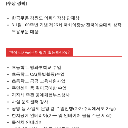
[수상 경력]
한국무용 강원도 의회의장상 단체상
3.1절 100주년 기념 제26회 국회의장상 전국예술대회 창작
무용부문 대상
현직 강사들은 어떻게 활동하나요?
초등학교 방과후학교 수업
초등학교 CA(특별활동)수업
초등학교 공공 교육지원사업
주민센터 등 취미공예반 수업
지자체 주관 공예체험부스행사
사설 문화센터 강사
공방 등 사업체 운영 겸 수업진행(자가주택에서도 가능)
한지공예 인테리어(가구 및 인테이어 물품 주문 제작)
돌잔치 인테리어