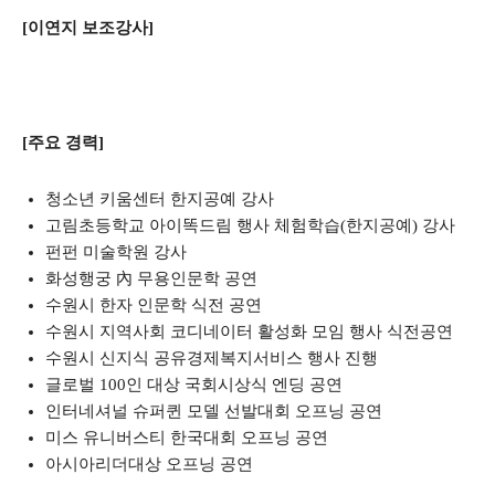
[이연지 보조강사]
[주요 경력]
청소년 키움센터 한지공예 강사
고림초등학교 아이똑드림 행사 체험학습(한지공예) 강사
펀펀 미술학원 강사
화성행궁 內 무용인문학 공연
수원시 한자 인문학 식전 공연
수원시 지역사회 코디네이터 활성화 모임 행사 식전공연
수원시 신지식 공유경제복지서비스 행사 진행
글로벌 100인 대상 국회시상식 엔딩 공연
인터네셔널 슈퍼퀸 모델 선발대회 오프닝 공연
미스 유니버스티 한국대회 오프닝 공연
아시아리더대상 오프닝 공연