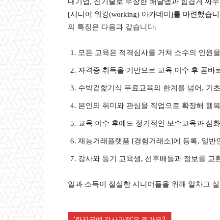
대기업, 신기술로 무장한 배달앱과 힘겹게 싸
[시니어 워킹(working) 아카데미]를 마련
의 특징은 다음과 같습니다.
모든 교육은 적격심사를 거쳐 소수의 인원을
자격증 취득을 기반으로 교육 이수 후 곧바
수박겉핥기식 무료교육의 한계를 넘어, 기초
본인의 취미와 관심을 직업으로 확장해 행복
교육 이수 후에도 정기적인 보수교육과 심
재능거래플랫폼 [경험거래소]에 등록, 일
강사와 동기 교육생, 선후배들과 정보를 교
일과 소득이 절실한 시니어들을 위해 알차고 실
'한지공예 강사과정'은 뭔가요?