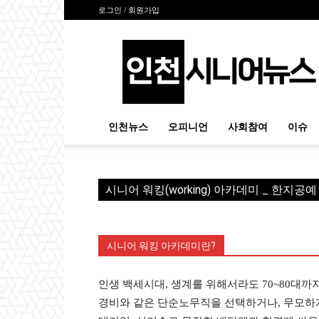
로그인 / 회원가입
인
천
시
니
어
뉴
인천뉴스
오피니언
사회참여
이슈
스
시니어 워킹(working) 아카데미 _ 한지공
시니어 워킹 아카데미란?
인생 백세시대, 생계를 위해서라도 70~80대까지
경비와 같은 단순노무직을 선택하거나, 무모하