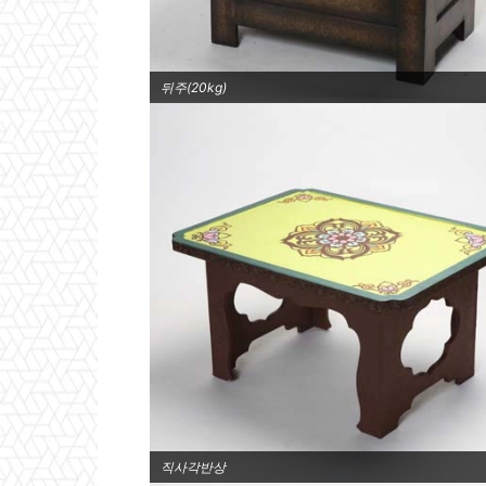
뒤주(20kg)
직사각반상