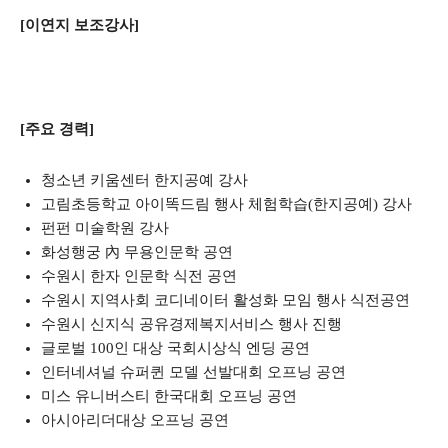
[이연지 보조강사]
[주요 경력]
청소년 키움센터 한지공예 강사
고림초등학교 아이똑드림 행사 체험학습(한지공예) 강사
펀펀 미술학원 강사
화성행궁 內 무용인문학 공연
수원시 한자 인문학 식전 공연
수원시 지역사회 코디네이터 활성화 모임 행사 식전공연
수원시 신지식 공유경제복지서비스 행사 진행
글로벌 100인 대상 국회시상식 엔딩 공연
인터네셔널 슈퍼퀸 모델 선발대회 오프닝 공연
미스 유니버스티 한국대회 오프닝 공연
아시아리더대상 오프닝 공연