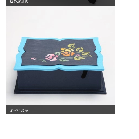
12단화초장
꽃나비경대