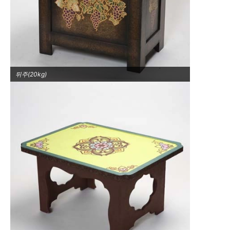
뒤주(20kg)