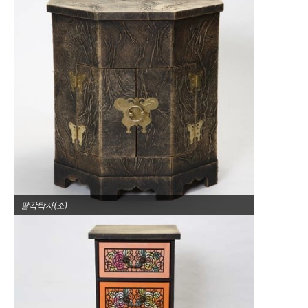
팔각탁자(소)