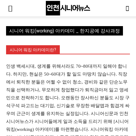
시니어 워킹(working) 아카데미 _ 한지공예 강사과정
시니어 워킹 아카데미란?
인생 백세시대, 생계를 위해서라도 70~80대까지 일해야 합니
다. 하지만, 현실은 50~60대가 할 일도 마땅치 않습니다. 직장
에서 퇴직한 분들은 어쩔 수 없이 청소, 경비와 같은 단순노무
직을 선택하거나, 무모하게 창업했다가 퇴직금마저 잃고 영세
민으로 전락하기도 합니다. 오랜동안 장사하신 분들도 시장 구
석구석 파고드는 대기업, 신기술로 무장한 배달앱과 힘겹게 싸
우며 근근이 생계를 유지하는 실정입니다. 시니어신문과 인천
시니어뉴스가 시니어들에게 일과 소득을 드리기 위해 [시니어
워킹(working) 아카데미]를 마련했습니다. 시니어워킹 아카데