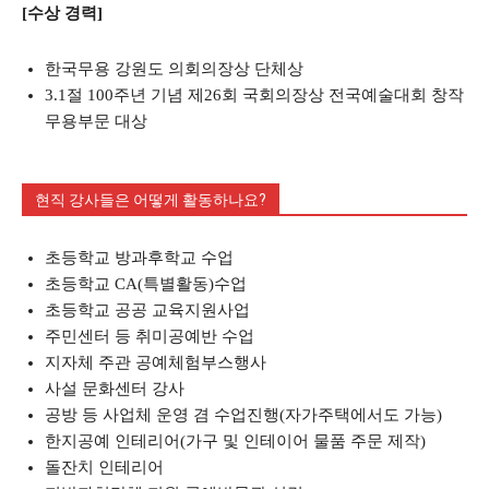
[수상 경력]
한국무용 강원도 의회의장상 단체상
3.1절 100주년 기념 제26회 국회의장상 전국예술대회 창작
무용부문 대상
현직 강사들은 어떻게 활동하나요?
초등학교 방과후학교 수업
초등학교 CA(특별활동)수업
초등학교 공공 교육지원사업
주민센터 등 취미공예반 수업
지자체 주관 공예체험부스행사
사설 문화센터 강사
공방 등 사업체 운영 겸 수업진행(자가주택에서도 가능)
한지공예 인테리어(가구 및 인테이어 물품 주문 제작)
돌잔치 인테리어