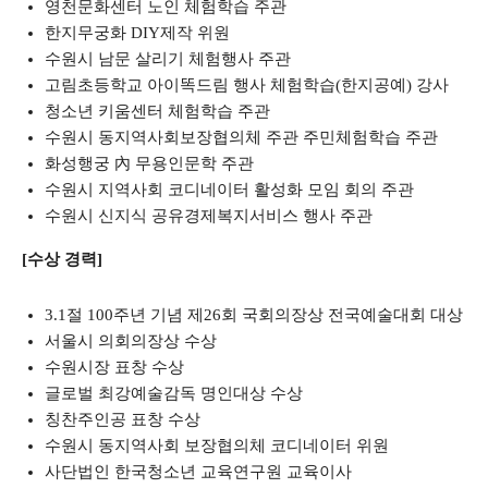
영천문화센터 노인 체험학습 주관
한지무궁화 DIY제작 위원
수원시 남문 살리기 체험행사 주관
고림초등학교 아이똑드림 행사 체험학습(한지공예) 강사
청소년 키움센터 체험학습 주관
수원시 동지역사회보장협의체 주관 주민체험학습 주관
화성행궁 內 무용인문학 주관
수원시 지역사회 코디네이터 활성화 모임 회의 주관
수원시 신지식 공유경제복지서비스 행사 주관
[수상 경력]
3.1절 100주년 기념 제26회 국회의장상 전국예술대회 대상
서울시 의회의장상 수상
수원시장 표창 수상
글로벌 최강예술감독 명인대상 수상
칭찬주인공 표창 수상
수원시 동지역사회 보장협의체 코디네이터 위원
사단법인 한국청소년 교육연구원 교육이사