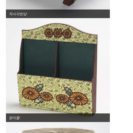
직사각반상
편지함