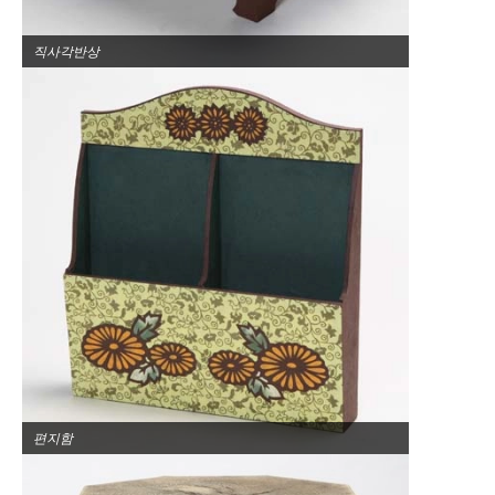
직사각반상
편지함