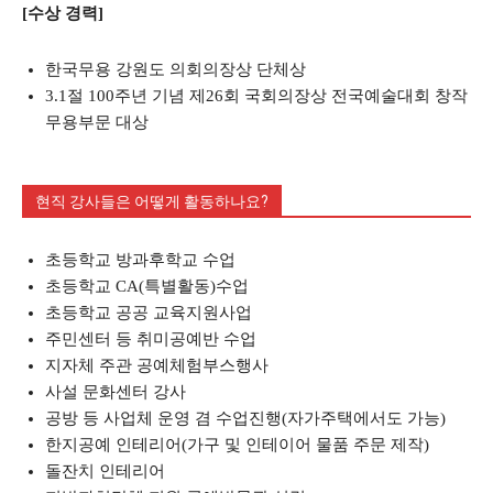
[수상 경력]
한국무용 강원도 의회의장상 단체상
3.1절 100주년 기념 제26회 국회의장상 전국예술대회 창작
무용부문 대상
현직 강사들은 어떻게 활동하나요?
초등학교 방과후학교 수업
초등학교 CA(특별활동)수업
초등학교 공공 교육지원사업
주민센터 등 취미공예반 수업
지자체 주관 공예체험부스행사
사설 문화센터 강사
공방 등 사업체 운영 겸 수업진행(자가주택에서도 가능)
한지공예 인테리어(가구 및 인테이어 물품 주문 제작)
돌잔치 인테리어