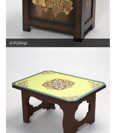
뒤주(20kg)