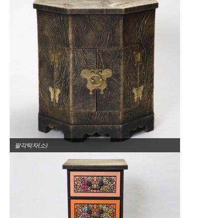
팔각탁자(소)