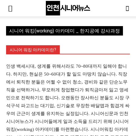
시니어 워킹(working) 아카데미 _ 한지공예 강사과정
시니어 워킹 아카데미란?
인생 백세시대, 생계를 위해서라도 70~80대까지 일해야 합니
다. 하지만, 현실은 50~60대가 할 일도 마땅치 않습니다. 직장
에서 퇴직한 분들은 어쩔 수 없이 청소, 경비와 같은 단순노무
직을 선택하거나, 무모하게 창업했다가 퇴직금마저 잃고 영세
민으로 전락하기도 합니다. 오랜동안 장사하신 분들도 시장 구
석구석 파고드는 대기업, 신기술로 무장한 배달앱과 힘겹게 싸
우며 근근이 생계를 유지하는 실정입니다. 시니어신문과 인천
시니어뉴스가 시니어들에게 일과 소득을 드리기 위해 [시니어
워킹(working) 아카데미]를 마련했습니다. 시니어워킹 아카데