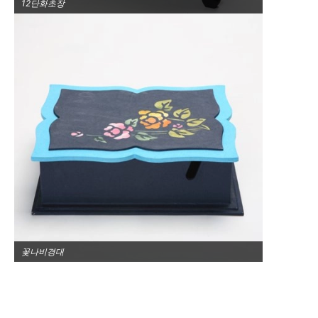
12단화초장
꽃나비경대