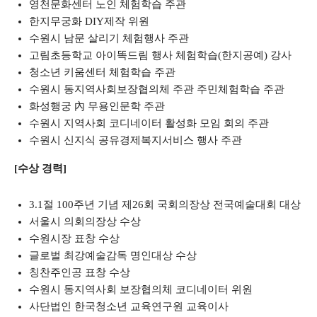
영천문화센터 노인 체험학습 주관
한지무궁화 DIY제작 위원
수원시 남문 살리기 체험행사 주관
고림초등학교 아이똑드림 행사 체험학습(한지공예) 강사
청소년 키움센터 체험학습 주관
수원시 동지역사회보장협의체 주관 주민체험학습 주관
화성행궁 內 무용인문학 주관
수원시 지역사회 코디네이터 활성화 모임 회의 주관
수원시 신지식 공유경제복지서비스 행사 주관
[수상 경력]
3.1절 100주년 기념 제26회 국회의장상 전국예술대회 대상
서울시 의회의장상 수상
수원시장 표창 수상
글로벌 최강예술감독 명인대상 수상
칭찬주인공 표창 수상
수원시 동지역사회 보장협의체 코디네이터 위원
사단법인 한국청소년 교육연구원 교육이사