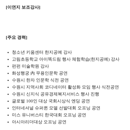
[이연지 보조강사]
[주요 경력]
청소년 키움센터 한지공예 강사
고림초등학교 아이똑드림 행사 체험학습(한지공예) 강사
펀펀 미술학원 강사
화성행궁 內 무용인문학 공연
수원시 한자 인문학 식전 공연
수원시 지역사회 코디네이터 활성화 모임 행사 식전공연
수원시 신지식 공유경제복지서비스 행사 진행
글로벌 100인 대상 국회시상식 엔딩 공연
인터네셔널 슈퍼퀸 모델 선발대회 오프닝 공연
미스 유니버스티 한국대회 오프닝 공연
아시아리더대상 오프닝 공연