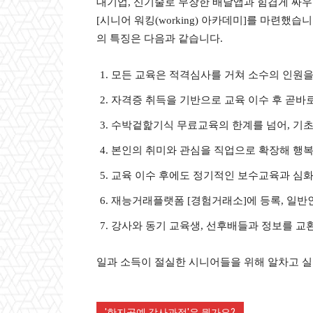
대기업, 신기술로 무장한 배달앱과 힘겹게 싸
[시니어 워킹(working) 아카데미]를 마련
의 특징은 다음과 같습니다.
모든 교육은 적격심사를 거쳐 소수의 인원을
자격증 취득을 기반으로 교육 이수 후 곧바
수박겉핥기식 무료교육의 한계를 넘어, 기초
본인의 취미와 관심을 직업으로 확장해 행복
교육 이수 후에도 정기적인 보수교육과 심
재능거래플랫폼 [경험거래소]에 등록, 일
강사와 동기 교육생, 선후배들과 정보를 교
일과 소득이 절실한 시니어들을 위해 알차고 실
'한지공예 강사과정'은 뭔가요?