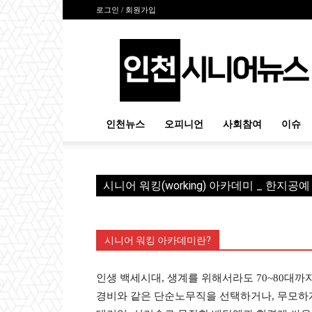
로그인 / 회원가입
인
천
시
니
어
뉴
인천뉴스
오피니언
사회참여
이슈
스
시니어 워킹(working) 아카데미 _ 한지공
시니어 워킹 아카데미란?
인생 백세시대, 생계를 위해서라도 70~80대까지
경비와 같은 단순노무직을 선택하거나, 무모하