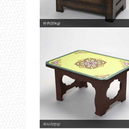
뒤주(20kg)
직사각반상