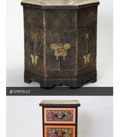
팔각탁자(소)