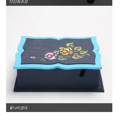
12단화초장
꽃나비경대