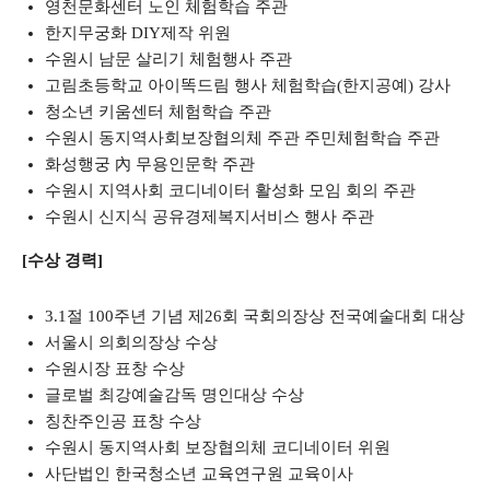
영천문화센터 노인 체험학습 주관
한지무궁화 DIY제작 위원
수원시 남문 살리기 체험행사 주관
고림초등학교 아이똑드림 행사 체험학습(한지공예) 강사
청소년 키움센터 체험학습 주관
수원시 동지역사회보장협의체 주관 주민체험학습 주관
화성행궁 內 무용인문학 주관
수원시 지역사회 코디네이터 활성화 모임 회의 주관
수원시 신지식 공유경제복지서비스 행사 주관
[수상 경력]
3.1절 100주년 기념 제26회 국회의장상 전국예술대회 대상
서울시 의회의장상 수상
수원시장 표창 수상
글로벌 최강예술감독 명인대상 수상
칭찬주인공 표창 수상
수원시 동지역사회 보장협의체 코디네이터 위원
사단법인 한국청소년 교육연구원 교육이사