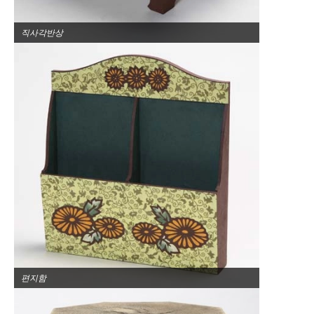
직사각반상
편지함