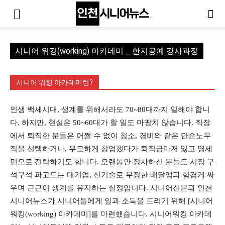
시니어 워킹(working) 아카데미 _ 한지공예 강사과정
시니어 워킹 아카데미란?
인생 백세시대, 생계를 위해서라도 70~80대까지 일해야 합니
다. 하지만, 현실은 50~60대가 할 일도 마땅치 않습니다. 직장
에서 퇴직한 분들은 어쩔 수 없이 청소, 경비와 같은 단순노무
직을 선택하거나, 무모하게 창업했다가 퇴직금마저 잃고 영세
민으로 전락하기도 합니다. 오랜동안 장사하신 분들도 시장 구
석구석 파고드는 대기업, 신기술로 무장한 배달앱과 힘겹게 싸
우며 근근이 생계를 유지하는 실정입니다. 시니어신문과 인천
시니어뉴스가 시니어들에게 일과 소득을 드리기 위해 [시니어
워킹(working) 아카데미]를 마련했습니다. 시니어워킹 아카데