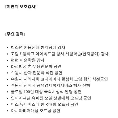
[이연지 보조강사]
[주요 경력]
청소년 키움센터 한지공예 강사
고림초등학교 아이똑드림 행사 체험학습(한지공예) 강사
펀펀 미술학원 강사
화성행궁 內 무용인문학 공연
수원시 한자 인문학 식전 공연
수원시 지역사회 코디네이터 활성화 모임 행사 식전공연
수원시 신지식 공유경제복지서비스 행사 진행
글로벌 100인 대상 국회시상식 엔딩 공연
인터네셔널 슈퍼퀸 모델 선발대회 오프닝 공연
미스 유니버스티 한국대회 오프닝 공연
아시아리더대상 오프닝 공연