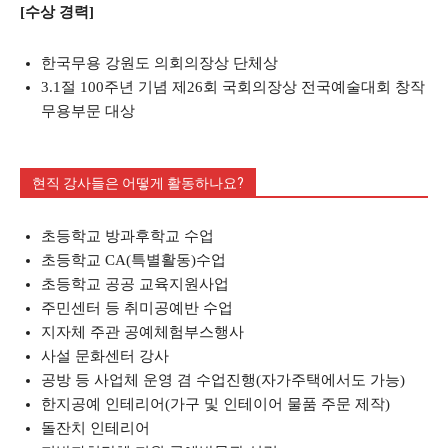
[수상 경력]
한국무용 강원도 의회의장상 단체상
3.1절 100주년 기념 제26회 국회의장상 전국예술대회 창작
무용부문 대상
현직 강사들은 어떻게 활동하나요?
초등학교 방과후학교 수업
초등학교 CA(특별활동)수업
초등학교 공공 교육지원사업
주민센터 등 취미공예반 수업
지자체 주관 공예체험부스행사
사설 문화센터 강사
공방 등 사업체 운영 겸 수업진행(자가주택에서도 가능)
한지공예 인테리어(가구 및 인테이어 물품 주문 제작)
돌잔치 인테리어