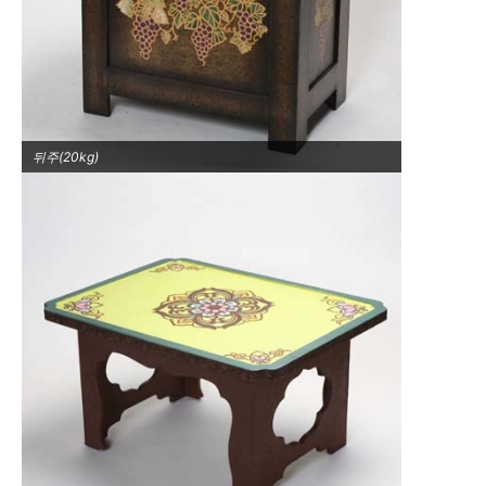
뒤주(20kg)