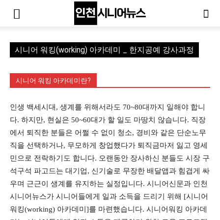
시니어 워킹(working) 아카데미 _ 한지공예 강사과정
시니어 워킹 아카데미란?
인생 백세시대, 생계를 위해서라도 70~80대까지 일해야 합니
다. 하지만, 현실은 50~60대가 할 일도 마땅치 않습니다. 직장
에서 퇴직한 분들은 어쩔 수 없이 청소, 경비와 같은 단순노무
직을 선택하거나, 무모하게 창업했다가 퇴직금마저 잃고 영세
민으로 전락하기도 합니다. 오랜동안 장사하신 분들도 시장 구
석구석 파고드는 대기업, 신기술로 무장한 배달앱과 힘겹게 싸
우며 근근이 생계를 유지하는 실정입니다. 시니어신문과 인천
시니어뉴스가 시니어들에게 일과 소득을 드리기 위해 [시니어
워킹(working) 아카데미]를 마련했습니다. 시니어워킹 아카데