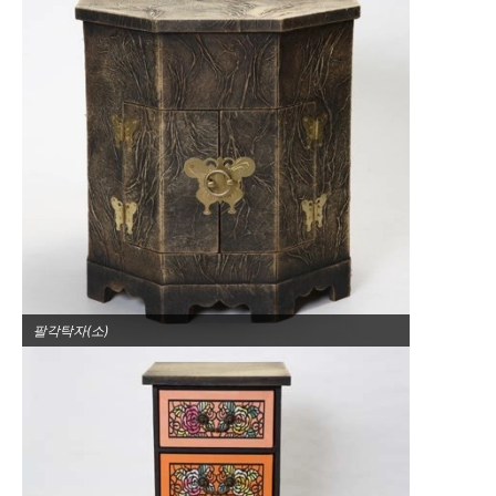
팔각탁자(소)