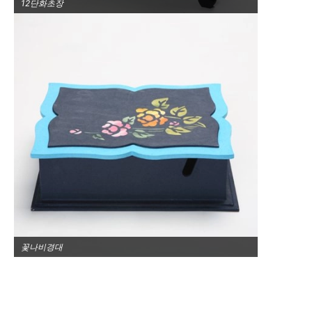
12단화초장
꽃나비경대