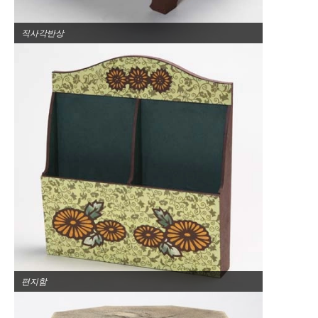
직사각반상
편지함