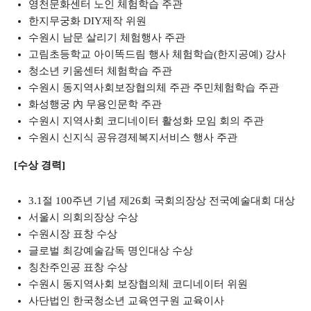
영천문화센터 노인 체험학습 주관
한지무궁화 DIY제작 위원
수원시 남문 살리기 체험행사 주관
고림초등학교 아이똑드림 행사 체험학습(한지공예) 강사
청소년 키움센터 체험학습 주관
수원시 동지역사회보장협의체 주관 주민체험학습 주관
화성행궁 內 무용인문학 주관
수원시 지역사회 코디네이터 활성화 모임 회의 주관
수원시 신지식 공유경제복지서비스 행사 주관
[수상 경력]
3.1절 100주년 기념 제26회 국회의장상 전국예술대회 대상
서울시 의회의장상 수상
수원시장 표창 수상
글로벌 최강예술감독 명인대상 수상
칭찬주인공 표창 수상
수원시 동지역사회 보장협의체 코디네이터 위원
사단법인 한국청소년 교육연구원 교육이사