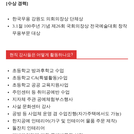
[수상 경력]
한국무용 강원도 의회의장상 단체상
3.1절 100주년 기념 제26회 국회의장상 전국예술대회 창작
무용부문 대상
현직 강사들은 어떻게 활동하나요?
초등학교 방과후학교 수업
초등학교 CA(특별활동)수업
초등학교 공공 교육지원사업
주민센터 등 취미공예반 수업
지자체 주관 공예체험부스행사
사설 문화센터 강사
공방 등 사업체 운영 겸 수업진행(자가주택에서도 가능)
한지공예 인테리어(가구 및 인테이어 물품 주문 제작)
돌잔치 인테리어