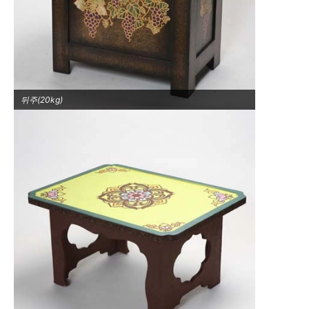
뒤주(20kg)