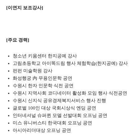
[이연지 보조강사]
[주요 경력]
청소년 키움센터 한지공예 강사
고림초등학교 아이똑드림 행사 체험학습(한지공예) 강사
펀펀 미술학원 강사
화성행궁 內 무용인문학 공연
수원시 한자 인문학 식전 공연
수원시 지역사회 코디네이터 활성화 모임 행사 식전공연
수원시 신지식 공유경제복지서비스 행사 진행
글로벌 100인 대상 국회시상식 엔딩 공연
인터네셔널 슈퍼퀸 모델 선발대회 오프닝 공연
미스 유니버스티 한국대회 오프닝 공연
아시아리더대상 오프닝 공연