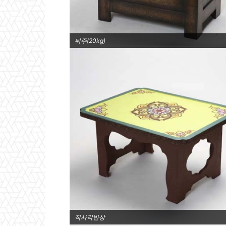
뒤주(20kg)
직사각반상