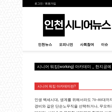
로그인 / 회원가입
인
천
시
니
어
뉴
인천뉴스
오피니언
사회참여
이슈
스
시니어 워킹(working) 아카데미 _ 한지공
시니어 워킹 아카데미란?
인생 백세시대, 생계를 위해서라도 70~80대까지
경비와 같은 단순노무직을 선택하거나, 무모하