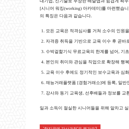
대기업, 신기술로 무장한 배달앱과 힘겹게 싸
[시니어 워킹(working) 아카데미]를 마련
의 특징은 다음과 같습니다.
모든 교육은 적격심사를 거쳐 소수의 인원을
자격증 취득을 기반으로 교육 이수 후 곧바
수박겉핥기식 무료교육의 한계를 넘어, 기초
본인의 취미와 관심을 직업으로 확장해 행복
교육 이수 후에도 정기적인 보수교육과 심
재능거래플랫폼 [경험거래소]에 등록, 일
강사와 동기 교육생, 선후배들과 정보를 교
일과 소득이 절실한 시니어들을 위해 알차고 실
'한지공예 강사과정'은 뭔가요?