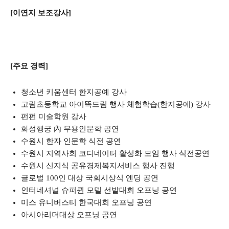
[이연지 보조강사]
[주요 경력]
청소년 키움센터 한지공예 강사
고림초등학교 아이똑드림 행사 체험학습(한지공예) 강사
펀펀 미술학원 강사
화성행궁 內 무용인문학 공연
수원시 한자 인문학 식전 공연
수원시 지역사회 코디네이터 활성화 모임 행사 식전공연
수원시 신지식 공유경제복지서비스 행사 진행
글로벌 100인 대상 국회시상식 엔딩 공연
인터네셔널 슈퍼퀸 모델 선발대회 오프닝 공연
미스 유니버스티 한국대회 오프닝 공연
아시아리더대상 오프닝 공연