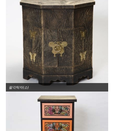
팔각탁자(소)