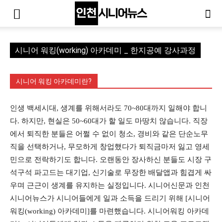
시니어 워킹(working) 아카데미 _ 한지공예 강사과정
시니어 워킹 아카데미란?
인생 백세시대, 생계를 위해서라도 70~80대까지 일해야 합니
다. 하지만, 현실은 50~60대가 할 일도 마땅치 않습니다. 직장
에서 퇴직한 분들은 어쩔 수 없이 청소, 경비와 같은 단순노무
직을 선택하거나, 무모하게 창업했다가 퇴직금마저 잃고 영세
민으로 전락하기도 합니다. 오랜동안 장사하신 분들도 시장 구
석구석 파고드는 대기업, 신기술로 무장한 배달앱과 힘겹게 싸
우며 근근이 생계를 유지하는 실정입니다. 시니어신문과 인천
시니어뉴스가 시니어들에게 일과 소득을 드리기 위해 [시니어
워킹(working) 아카데미]를 마련했습니다. 시니어워킹 아카데