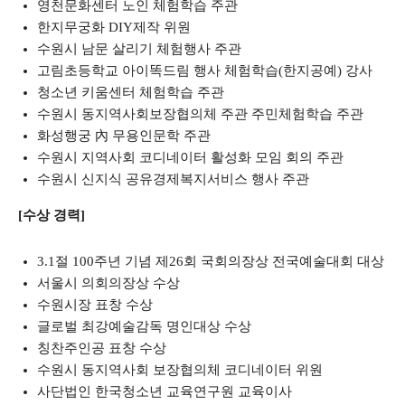
영천문화센터 노인 체험학습 주관
한지무궁화 DIY제작 위원
수원시 남문 살리기 체험행사 주관
고림초등학교 아이똑드림 행사 체험학습(한지공예) 강사
청소년 키움센터 체험학습 주관
수원시 동지역사회보장협의체 주관 주민체험학습 주관
화성행궁 內 무용인문학 주관
수원시 지역사회 코디네이터 활성화 모임 회의 주관
수원시 신지식 공유경제복지서비스 행사 주관
[수상 경력]
3.1절 100주년 기념 제26회 국회의장상 전국예술대회 대상
서울시 의회의장상 수상
수원시장 표창 수상
글로벌 최강예술감독 명인대상 수상
칭찬주인공 표창 수상
수원시 동지역사회 보장협의체 코디네이터 위원
사단법인 한국청소년 교육연구원 교육이사