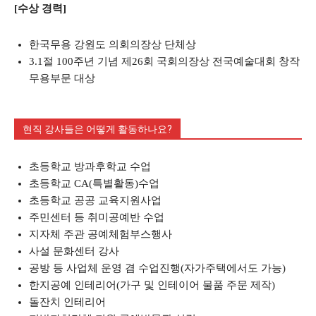
[수상 경력]
한국무용 강원도 의회의장상 단체상
3.1절 100주년 기념 제26회 국회의장상 전국예술대회 창작
무용부문 대상
현직 강사들은 어떻게 활동하나요?
초등학교 방과후학교 수업
초등학교 CA(특별활동)수업
초등학교 공공 교육지원사업
주민센터 등 취미공예반 수업
지자체 주관 공예체험부스행사
사설 문화센터 강사
공방 등 사업체 운영 겸 수업진행(자가주택에서도 가능)
한지공예 인테리어(가구 및 인테이어 물품 주문 제작)
돌잔치 인테리어