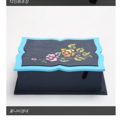
12단화초장
꽃나비경대