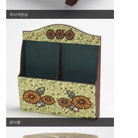
직사각반상
편지함