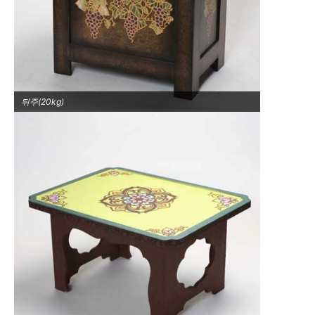
뒤주(20kg)