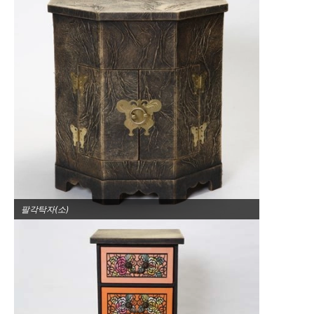
팔각탁자(소)