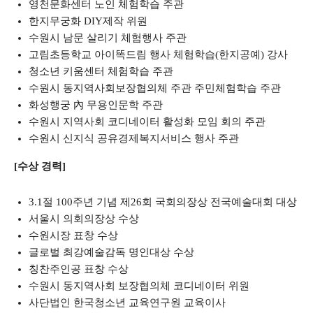
영천문화센터 노인 체험학습 주관
한지무궁화 DIY제작 위원
수원시 남문 살리기 체험행사 주관
고림초등학교 아이똑드림 행사 체험학습(한지공예) 강사
청소년 키움센터 체험학습 주관
수원시 동지역사회보장협의체 주관 주민체험학습 주관
화성행궁 內 무용인문학 주관
수원시 지역사회 코디네이터 활성화 모임 회의 주관
수원시 신지식 공유경제복지서비스 행사 주관
[수상 경력]
3.1절 100주년 기념 제26회 국회의장상 전국예술대회 대상
서울시 의회의장상 수상
수원시장 표창 수상
글로벌 최강예술감독 명인대상 수상
칭찬주인공 표창 수상
수원시 동지역사회 보장협의체 코디네이터 위원
사단법인 한국청소년 교육연구원 교육이사