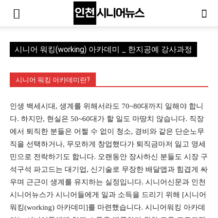
시니어 워킹(working) 아카데미 _ 한지공예 강사과정
시니어 워킹 아카데미란?
인생 백세시대, 생계를 위해서라도 70~80대까지 일해야 합니
다. 하지만, 현실은 50~60대가 할 일도 마땅치 않습니다. 직장
에서 퇴직한 분들은 어쩔 수 없이 청소, 경비와 같은 단순노무
직을 선택하거나, 무모하게 창업했다가 퇴직금마저 잃고 영세
민으로 전락하기도 합니다. 오랜동안 장사하신 분들도 시장 구
석구석 파고드는 대기업, 신기술로 무장한 배달앱과 힘겹게 싸
우며 근근이 생계를 유지하는 실정입니다. 시니어신문과 인천
시니어뉴스가 시니어들에게 일과 소득을 드리기 위해 [시니어
워킹(working) 아카데미]를 마련했습니다. 시니어워킹 아카데