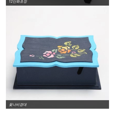
12단화초장
꽃나비경대