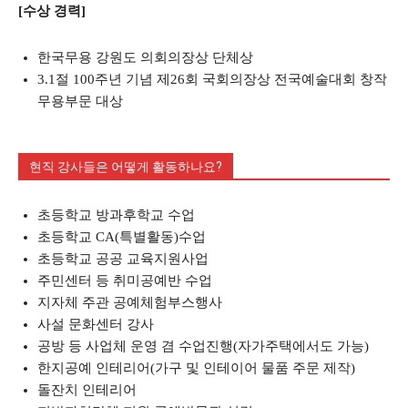
[수상 경력]
한국무용 강원도 의회의장상 단체상
3.1절 100주년 기념 제26회 국회의장상 전국예술대회 창작
무용부문 대상
현직 강사들은 어떻게 활동하나요?
초등학교 방과후학교 수업
초등학교 CA(특별활동)수업
초등학교 공공 교육지원사업
주민센터 등 취미공예반 수업
지자체 주관 공예체험부스행사
사설 문화센터 강사
공방 등 사업체 운영 겸 수업진행(자가주택에서도 가능)
한지공예 인테리어(가구 및 인테이어 물품 주문 제작)
돌잔치 인테리어