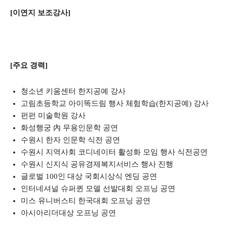
[이연지 보조강사]
[주요 경력]
청소년 키움센터 한지공예 강사
고림초등학교 아이똑드림 행사 체험학습(한지공예) 강사
펀펀 미술학원 강사
화성행궁 內 무용인문학 공연
수원시 한자 인문학 식전 공연
수원시 지역사회 코디네이터 활성화 모임 행사 식전공연
수원시 신지식 공유경제복지서비스 행사 진행
글로벌 100인 대상 국회시상식 엔딩 공연
인터네셔널 슈퍼퀸 모델 선발대회 오프닝 공연
미스 유니버스티 한국대회 오프닝 공연
아시아리더대상 오프닝 공연