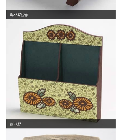
직사각반상
편지함