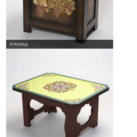
뒤주(20kg)