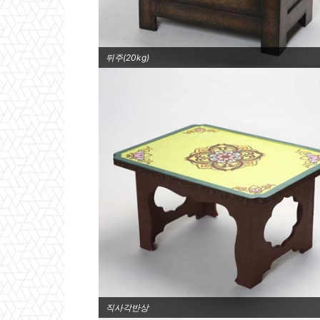
뒤주(20kg)
직사각반상