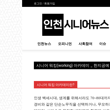
로그인 / 회원가입
인
천
시
니
어
뉴
인천뉴스
오피니언
사회참여
이슈
스
시니어 워킹(working) 아카데미 _ 한지공
시니어 워킹 아카데미란?
인생 백세시대, 생계를 위해서라도 70~80대까지
경비와 같은 단순노무직을 선택하거나, 무모하