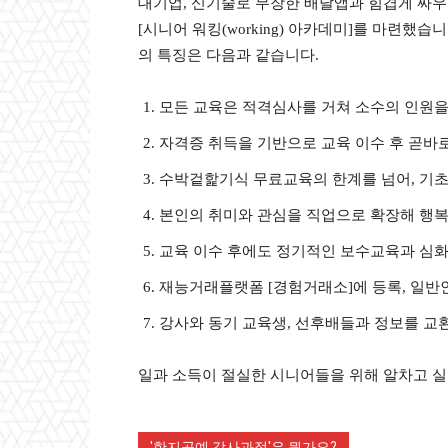
대기업, 신기술로 무장한 배달앱과 힘겹게 싸
[시니어 워킹(working) 아카데미]를 마련
의 특징은 다음과 같습니다.
모든 교육은 적격심사를 거쳐 소수의 인원을
자격증 취득을 기반으로 교육 이수 후 곧바
수박겉핥기식 무료교육의 한계를 넘어, 기초
본인의 취미와 관심을 직업으로 확장해 행복
교육 이수 후에도 정기적인 보수교육과 심
재능거래플랫폼 [경험거래소]에 등록, 일
강사와 동기 교육생, 선후배들과 정보를 교
일과 소득이 절실한 시니어들을 위해 알차고 실
'한지공예 강사과정'은 뭔가요?