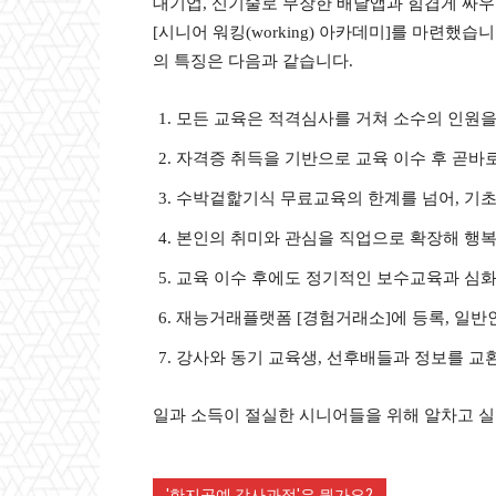
대기업, 신기술로 무장한 배달앱과 힘겹게 싸
[시니어 워킹(working) 아카데미]를 마련
의 특징은 다음과 같습니다.
모든 교육은 적격심사를 거쳐 소수의 인원을
자격증 취득을 기반으로 교육 이수 후 곧바
수박겉핥기식 무료교육의 한계를 넘어, 기초
본인의 취미와 관심을 직업으로 확장해 행복
교육 이수 후에도 정기적인 보수교육과 심
재능거래플랫폼 [경험거래소]에 등록, 일
강사와 동기 교육생, 선후배들과 정보를 교
일과 소득이 절실한 시니어들을 위해 알차고 실
'한지공예 강사과정'은 뭔가요?