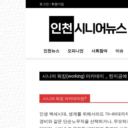
로그인 / 회원가입
인
천
시
니
어
뉴
인천뉴스
오피니언
사회참여
이슈
스
시니어 워킹(working) 아카데미 _ 한지공
시니어 워킹 아카데미란?
인생 백세시대, 생계를 위해서라도 70~80대까지
경비와 같은 단순노무직을 선택하거나, 무모하