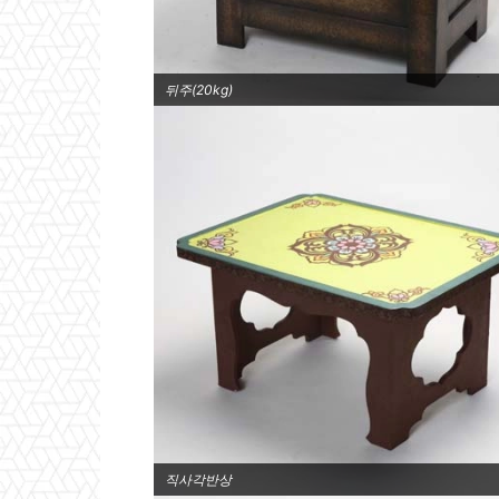
뒤주(20kg)
직사각반상