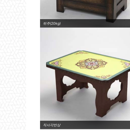
뒤주(20kg)
직사각반상