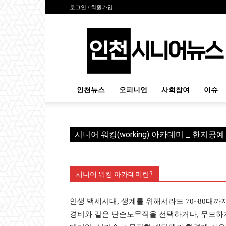
로그인 / 회원가입
인
천
시
니
어
뉴
인천뉴스
오피니언
사회참여
이슈
스
시니어 워킹(working) 아카데미 _ 한지공
시니어 워킹 아카데미란?
인생 백세시대, 생계를 위해서라도 70~80대까지
경비와 같은 단순노무직을 선택하거나, 무모하