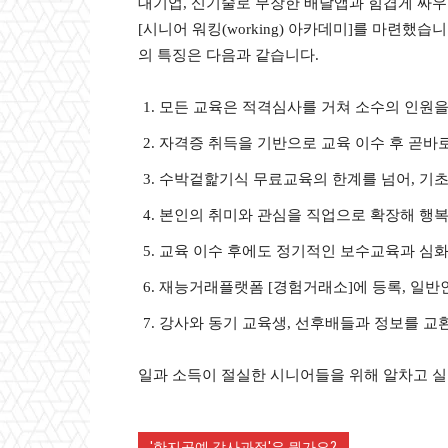
대기업, 신기술로 무장한 배달앱과 힘겹게 싸
[시니어 워킹(working) 아카데미]를 마련
의 특징은 다음과 같습니다.
모든 교육은 적격심사를 거쳐 소수의 인원을
자격증 취득을 기반으로 교육 이수 후 곧바
수박겉핥기식 무료교육의 한계를 넘어, 기초
본인의 취미와 관심을 직업으로 확장해 행복
교육 이수 후에도 정기적인 보수교육과 심
재능거래플랫폼 [경험거래소]에 등록, 일
강사와 동기 교육생, 선후배들과 정보를 교
일과 소득이 절실한 시니어들을 위해 알차고 실
'한지공예 강사과정'은 뭔가요?