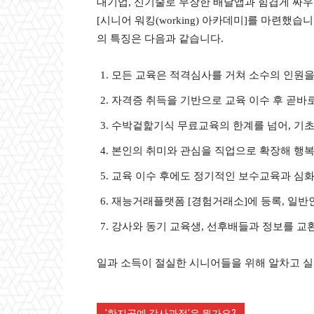
대기업, 신기술로 무장한 배달앱과 힘겹게 싸
[시니어 워킹(working) 아카데미]를 마련
의 특징은 다음과 같습니다.
모든 교육은 적격심사를 거쳐 소수의 인원을
자격증 취득을 기반으로 교육 이수 후 곧바
수박겉핥기식 무료교육의 한계를 넘어, 기초
본인의 취미와 관심을 직업으로 확장해 행복
교육 이수 후에도 정기적인 보수교육과 심
재능거래플랫폼 [경험거래소]에 등록, 일
강사와 동기 교육생, 선후배들과 정보를 교
일과 소득이 절실한 시니어들을 위해 알차고 실
'한지공예 강사과정'은 뭔가요?