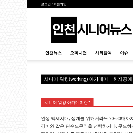
로그인 / 회원가입
인
천
시
니
어
뉴
인천뉴스
오피니언
사회참여
이슈
스
시니어 워킹(working) 아카데미 _ 한지공
시니어 워킹 아카데미란?
인생 백세시대, 생계를 위해서라도 70~80대까지
경비와 같은 단순노무직을 선택하거나, 무모하