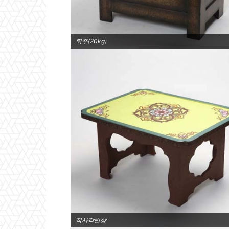
뒤주(20kg)
직사각반상